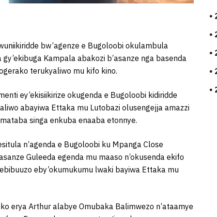
niikiridde bw’agenze e Bugoloobi okulambula
a gy’ekibuga Kampala abakozi b’asanze nga basenda
gerako terukyaliwo mu kifo kino.
ti ey’ekisiikirize okugenda e Bugoloobi kidiridde
iwo abayiwa Ettaka mu Lutobazi olusengejja amazzi
 Amataba singa enkuba enaaba etonnye.
situla n’agenda e Bugoloobi ku Mpanga Close
o asanze Guleeda egenda mu maaso n’okusenda ekifo
 ebibuuzo eby’okumukumu lwaki bayiwa Ettaka mu
seko erya Arthur alabye Omubaka Balimwezo n’ataamye