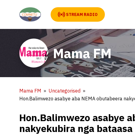
STREAM RADIO
Mama FM
Mama FM
Uncategorised
Hon.Balimwezo asabye aba NEMA obutabeera nakye
Hon.Balimwezo asabye a
nakyekubira nga bataasa