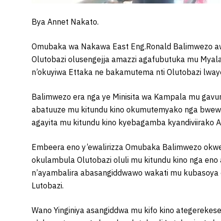
Bya Annet Nakato.
Omubaka wa Nakawa East Eng.Ronald Balimwezo awu
Olutobazi olusengejja amazzi agafubutuka mu Myal
n’okuyiwa Ettaka ne bakamutema nti Olutobazi lwayo
Balimwezo era nga ye Minisita wa Kampala mu gavumen
abatuuze mu kitundu kino okumutemyako nga bwewal
agayita mu kitundu kino kyebagamba kyandiviirako
Embeera eno y’ewalirizza Omubaka Balimwezo okwe
okulambula Olutobazi oluli mu kitundu kino nga en
n’ayambalira abasangiddwawo wakati mu kubasoya
Lutobazi.
Wano Yinginiya asangiddwa mu kifo kino ategereke