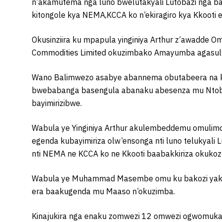
n’akamutema nga luno bwelutakyali Lutobazi nga 
kitongole kya NEMA,KCCA ko n’ekiragiro kya Kkooti 
Okusinziira ku mpapula yinginiya Arthur z’awadde 
Commodities Limited okuzimbako Amayumba agasul
Wano Balimwezo asabye abannema obutabeera na ky
bwebabanga basengula abanaku abesenza mu Ntobaz
bayimirizibwe.
Wabula ye Yinginiya Arthur akulembeddemu omulimo 
egenda kubayimiriza olw’ensonga nti luno telukyali
nti NEMA ne KCCA ko ne Kkooti baabakkiriza okukoze
Wabula ye Muhammad Masembe omu ku bakozi yakkati
era baakugenda mu Maaso n’okuzimba.
Kinajukira nga enaku zomwezi 12 omwezi ogwomukag