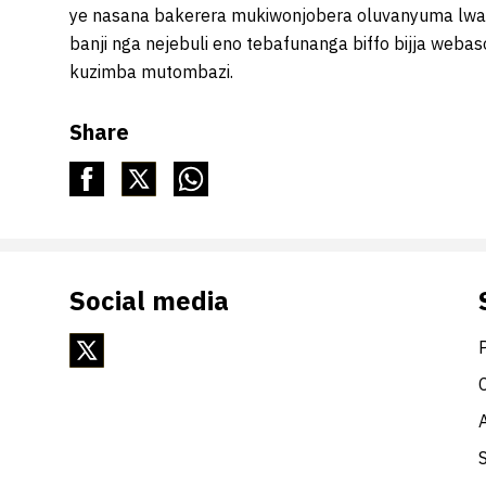
ye nasana bakerera mukiwonjobera oluvanyuma lw
banji nga nejebuli eno tebafunanga biffo bijja we
kuzimba mutombazi.
Share
Social media