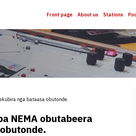
Front page
About us
Stations
Po
kubira nga bataasa obutonde.
ba NEMA obutabeera
 obutonde.