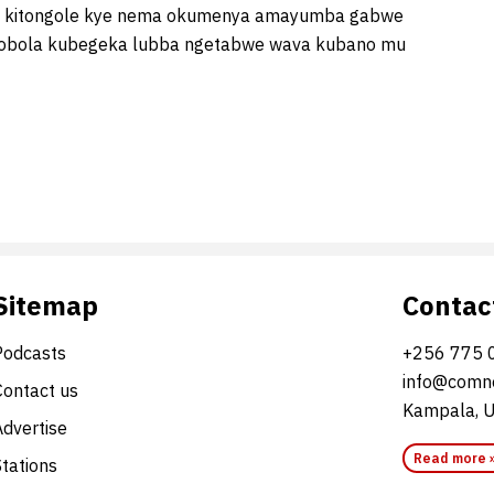
a kitongole kye nema okumenya amayumba gabwe
basobola kubegeka lubba ngetabwe wava kubano mu
Sitemap
Contac
Podcasts
+256 775 
info@comne
Contact us
Kampala, 
Advertise
Read more 
Stations