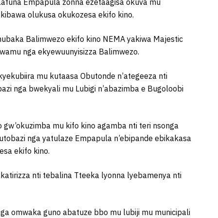
baafuna Empapula zonna ezetaagisa okuva mu
ekibawa olukusa okukozesa ekifo kino.
Omubaka Balimwezo ekifo kino NEMA yakiwa Majestic
wamu nga ekyewuunyisizza Balimwezo.
ekubiira mu kutaasa Obutonde n’ategeeza nti
i nga bwekyali mu Lubigi n’abazimba e Bugoloobi
gw’okuzimba mu kifo kino agamba nti teri nsonga
 Lutobazi nga yatulaze Empapula n’ebipande ebikakasa
sa ekifo kino.
rizza nti tebalina Tteeka lyonna lyebamenya nti
a omwaka guno abatuze bbo mu lubiji mu municipali