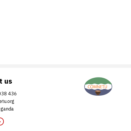
t us
038 436
tu.org
Uganda
»